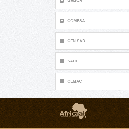
UEMOA
COMESA
CEN SAD
SADC
CEMAC