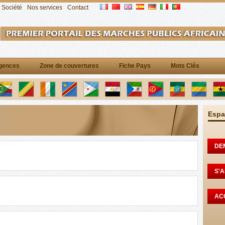
Société
Nos services
Contact
gences
Zone de couvertures
Fiche Pays
Mots Clés
Espa
DE
S'
AC