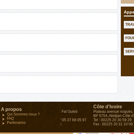
Appe
TRA
FOU
SER
Maroc
Côte d'Ivoire
A propos
34, Angle Avenue Oqba et Fal Ouled
Plateau avenue noguès, 
Qui Sommes nous ?
Oumeir- Agdal-Rabat
BP 5754, Abidjan-Côte d'I
FAQ
Tel : (212)05 37 68 03 48 / 05 37 68 05 97
Tel : 00225 20 30 59 29
Partenaires
Fax : (212) 05 37 68 03 43
Fax : 00225 20 31 10 09