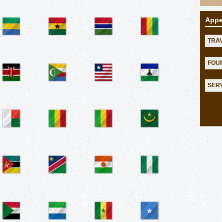
Appe
TRA
FOU
SER