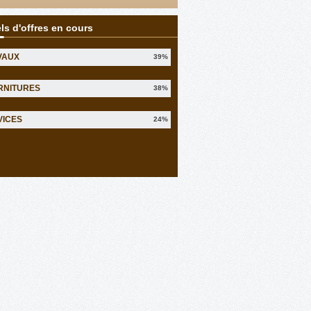
ls d'offres en cours
VAUX
39%
RNITURES
38%
VICES
24%