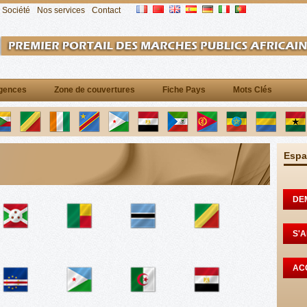
Société
Nos services
Contact
gences
Zone de couvertures
Fiche Pays
Mots Clés
Espa
DE
S'
AC