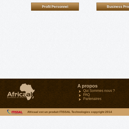
Profil Personnel
Business Prof
Maroc
A propos
34, Angle Avenue Oqba e
Qui Sommes nous ?
Oumeir- Agdal-Rabat
FAQ
Tel : (212)05 37 68 03 48
Partenaires
Fax : (212) 05 37 68 03 
Africaal est un produit ITISSAL Technologies copyright 2014