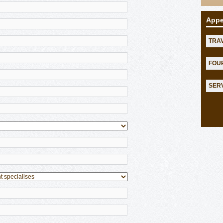
Appe
TRA
FOU
SER