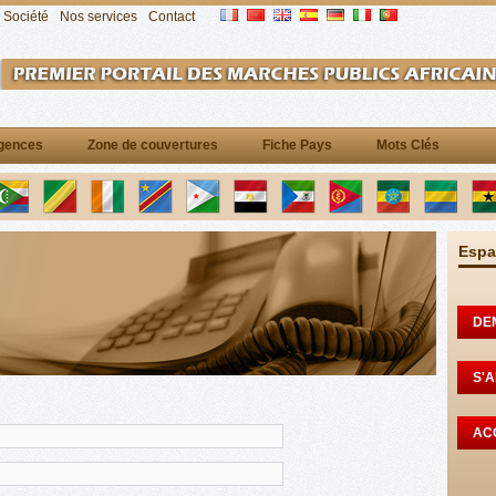
Société
Nos services
Contact
gences
Zone de couvertures
Fiche Pays
Mots Clés
Espa
DE
S'
AC