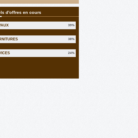
ls d'offres en cours
VAUX
39%
RNITURES
38%
VICES
24%