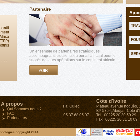
Partenaire
Appe
TRA
redit
ment
frica
FOU
ATTFP)
ofthis
Un ensemble de partenaires stratégiques
SER
accompagnant les clients du portail africaal pour le
succès de leurs opérations sur le continent africain
ger à
Maroc
Côte d'Ivoire
(FAD)
A propos
34, Angle Avenue Oqba et Fal Ouled
Plateau avenue noguès, 5
fet de
Qui Sommes nous ?
Oumeir- Agdal-Rabat
BP 5754, Abidjan-Côte d'Iv
 » de
FAQ
Tel : (212)05 37 68 03 48 / 05 37 68 05 97
Tel : 00225 20 30 59 29
Partenaires
Fax : (212) 05 37 68 03 43
Fax : 00225 20 31 10 09
chnologies copyright 2014