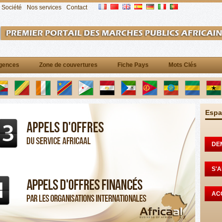
Société
Nos services
Contact
gences
Zone de couvertures
Fiche Pays
Mots Clés
Espa
DE
S'
AC