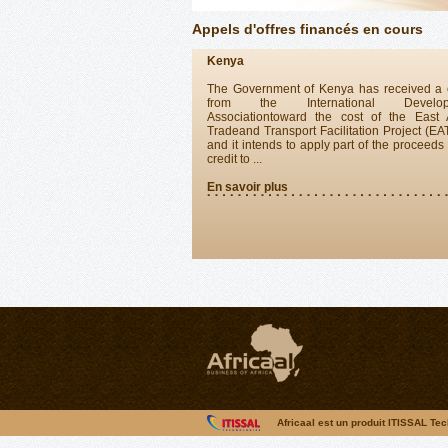
Appels d'offres financés en cours
Kenya
The Government of Kenya has received a c
from the International Develop
Associationtoward the cost of the East A
Tradeand Transport Facilitation Project (E
and it intends to apply part of the proceeds 
credit to ...
En savoir plus
NIGER
Le Gouvernement de la République du Ni
reçu du Fonds Africain de Développement 
en diverses monnaies en Don et Prêt à l’ef
financier le Programme « Kandadji
Régénération des Écosystèmes et de...
En savoir plus
Africaal est un produit ITISSAL Te